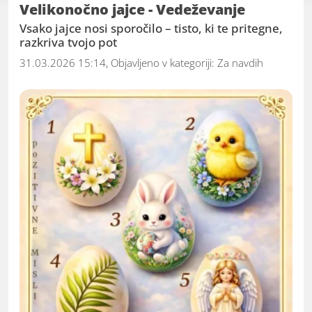
edinstven navdih in razmislek. 'Za Navdih' ni
Velikonočno jajce - Vedeževanje
le skupina člankov; to je prostor, kjer se misli
Vsako jajce nosi sporočilo – tisto, ki te pritegne,
razkriva tvojo pot
srečajo z besedami, kjer se ideje prepletajo z
izkušnjami in kjer se vsak članek odpre kot
31.03.2026 15:14, Objavljeno v kategoriji:
Za navdih
vrata v nov svet možnosti. Pridružite se nam v
tej pustolovščini odkrivanja in deljenja zgodb,
ki premikajo meje in bogatijo duha.