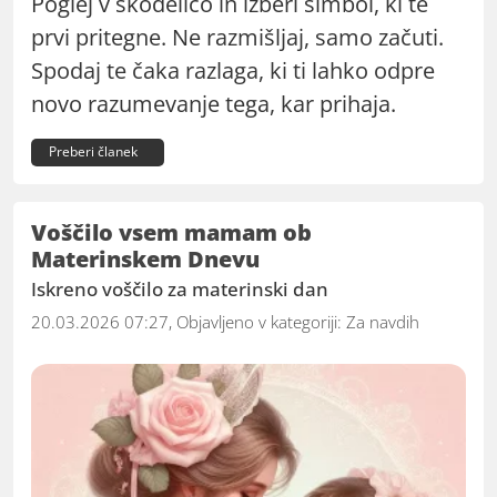
Poglej v skodelico in izberi simbol, ki te
prvi pritegne. Ne razmišljaj, samo začuti.
Spodaj te čaka razlaga, ki ti lahko odpre
novo razumevanje tega, kar prihaja.
Preberi članek
Voščilo vsem mamam ob
Materinskem Dnevu
Iskreno voščilo za materinski dan
20.03.2026 07:27, Objavljeno v kategoriji:
Za navdih