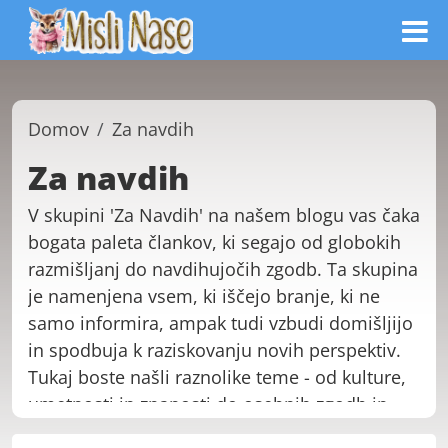
Domov
Za navdih
Za navdih
V skupini 'Za Navdih' na našem blogu vas čaka
bogata paleta člankov, ki segajo od globokih
razmišljanj do navdihujočih zgodb. Ta skupina
je namenjena vsem, ki iščejo branje, ki ne
samo informira, ampak tudi vzbudi domišljijo
in spodbuja k raziskovanju novih perspektiv.
Tukaj boste našli raznolike teme - od kulture,
umetnosti in znanosti do osebnih zgodb in
svetovnih dogodkov, ki vse prinašajo