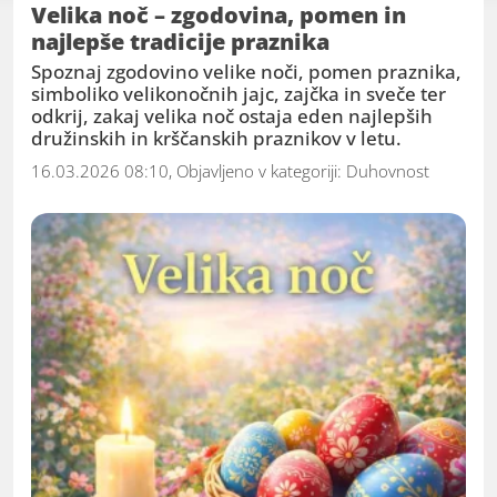
začetnik ali izkušen raziskovalec duhovnosti,
Velika noč – zgodovina, pomen in
najlepše tradicije praznika
vas vabimo, da se nam pridružite in
soustvarjate pozitivno, duhovno okolje
Spoznaj zgodovino velike noči, pomen praznika,
simboliko velikonočnih jajc, zajčka in sveče ter
odkrij, zakaj velika noč ostaja eden najlepših
družinskih in krščanskih praznikov v letu.
16.03.2026 08:10, Objavljeno v kategoriji:
Duhovnost