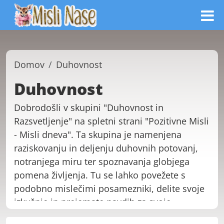
Domov
Duhovnost
Duhovnost
Dobrodošli v skupini "Duhovnost in
Razsvetljenje" na spletni strani "Pozitivne Misli
- Misli dneva". Ta skupina je namenjena
raziskovanju in deljenju duhovnih potovanj,
notranjega miru ter spoznavanja globjega
pomena življenja. Tu se lahko povežete s
podobno mislečimi posamezniki, delite svoje
izkušnje in prejemate navdih za svoje
duhovno potovanje. Ne glede na to, ali ste