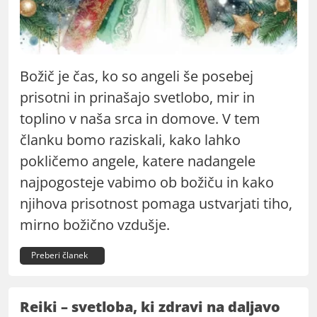
Božič je čas, ko so angeli še posebej
prisotni in prinašajo svetlobo, mir in
toplino v naša srca in domove. V tem
članku bomo raziskali, kako lahko
pokličemo angele, katere nadangele
najpogosteje vabimo ob božiču in kako
njihova prisotnost pomaga ustvarjati tiho,
mirno božično vzdušje.
Preberi članek
Reiki – svetloba, ki zdravi na daljavo