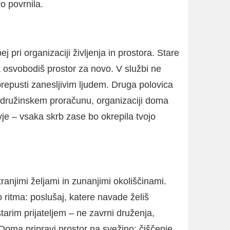
ro povrnila.
 pri organizaciji življenja in prostora. Stare
a osvobodiš prostor za novo. V službi ne
repusti zanesljivim ljudem. Druga polovica
, družinskem proračunu, organizaciji doma
je – vsaka skrb zase bo okrepila tvojo
anjimi željami in zunanjimi okoliščinami.
itma: poslušaj, katere navade želiš
starim prijateljem – ne zavrni druženja,
Doma pripravi prostor na svežino: čiščenje