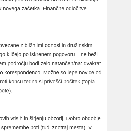
ek novega začetka. Finančne odločitve
vezane z bližnjimi odnosi in družinskimi
go kličejo po iskrenem pogovoru – ne beži
vnem področju bodi zelo natančen/na: dvakrat
o korespondenco. Možne so lepe novice od
Proti koncu tedna si privošči počitek (topla
pote).
vih vtisih in širjenju obzorij. Dobro obdobje
 spremembe poti (tudi znotraj mesta). V