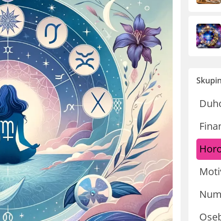
Skupin
Duh
Fina
Hor
Moti
Nume
Oseb