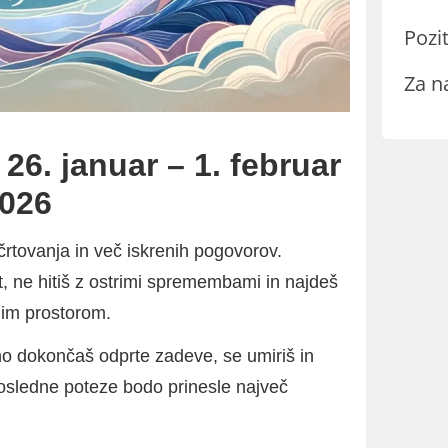
Pozit
Za n
26. januar – 1. februar
026
črtovanja in več iskrenih pogovorov.
, ne hitiš z ostrimi spremembami in najdeš
nim prostorom.
no dokončaš odprte zadeve, se umiriš in
dosledne poteze bodo prinesle največ