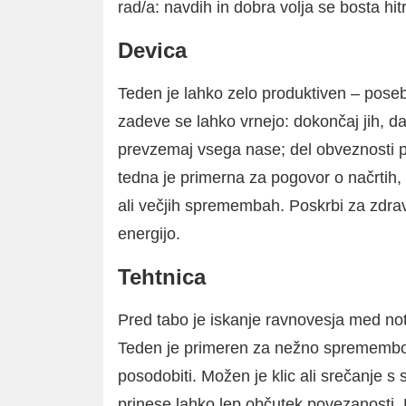
rad/a: navdih in dobra volja se bosta hit
Devica
Teden je lahko zelo produktiven – posebej
zadeve se lahko vrnejo: dokončaj jih, d
prevzemaj vsega nase; del obveznosti p
tedna je primerna za pogovor o načrtih
ali večjih spremembah. Poskrbi za zdrav
energijo.
Tehtnica
Pred tabo je iskanje ravnovesja med notr
Teden je primeren za nežno spremembo r
posodobiti. Možen je klic ali srečanje s 
prinese lahko lep občutek povezanosti. 