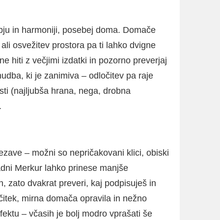
obju in harmoniji, posebej doma. Domače
li osvežitev prostora pa ti lahko dvigne
e hiti z večjimi izdatki in pozorno preverjaj
udba, ki je zanimiva – odločitev pa raje
sti (najljubša hrana, nega, drobna
.
ezave – možni so nepričakovani klici, obiski
gradni Merkur lahko prinese manjše
 zato dvakrat preveri, kaj podpisuješ in
čitek, mirna domača opravila in nežno
fektu – včasih je bolj modro vprašati še