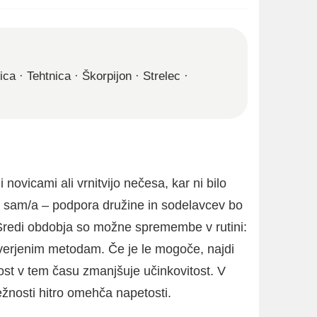
ica
·
Tehtnica
·
Škorpijon
·
Strelec
·
ovicami ali vrnitvijo nečesa, kar ni bilo
 sam/a – podpora družine in sodelavcev bo
Sredi obdobja so možne spremembe v rutini:
everjenim metodam. Če je le mogoče, najdi
ost v tem času zmanjšuje učinkovitost. V
žnosti hitro omehča napetosti.