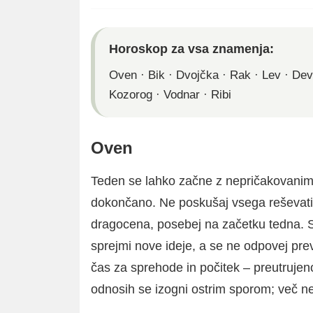
Horoskop za vsa znamenja:
Oven
·
Bik
·
Dvojčka
·
Rak
·
Lev
·
Dev
Kozorog
·
Vodnar
·
Ribi
Oven
Teden se lahko začne z nepričakovanimi n
dokončano. Ne poskušaj vsega reševati
dragocena, posebej na začetku tedna. 
sprejmi nove ideje, a se ne odpovej pr
čas za sprehode in počitek – preutrujen
odnosih se izogni ostrim sporom; več ne