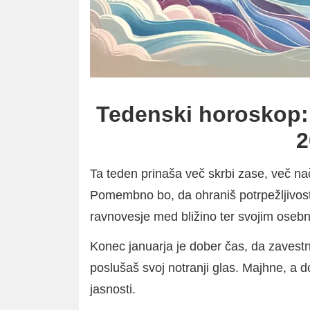
Tedenski horoskop: 
2
Ta teden prinaša več skrbi zase, več na
Pomembno bo, da ohraniš potrpežljivost
ravnovesje med bližino ter svojim oseb
Konec januarja je dober čas, da zavest
poslušaš svoj notranji glas. Majhne, a 
jasnosti.