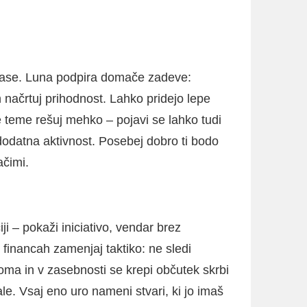
b zase. Luna podpira domače zadeve:
n načrtuj prihodnost. Lahko pridejo lepe
e teme rešuj mehko – pojavi se lahko tudi
dodatna aktivnost. Posebej dobro ti bodo
ačimi.
ji – pokaži iniciativo, vendar brez
 financah zamenjaj taktiko: ne sledi
oma in v zasebnosti se krepi občutek skrbi
ale. Vsaj eno uro nameni stvari, ki jo imaš