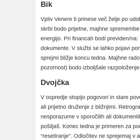
Bik
Vpliv Venere ti prinese več želje po ud
skrbi bodo prijetne, majhne spremembe a
energijo. Pri financah bodi previden/na: n
dokumente. V službi se lahko pojavi pon
sprejmi bližje koncu tedna. Majhne rado
pozornost) bodo izboljšale razpoloženje
Dvojčka
V ospredje stopijo pogovori in stare pov
ali prijetno druženje z bližnjimi. Retro
nesporazume v sporočilih ali dokumentih,
pošiljaš. Konec tedna je primeren za po
“resetiranje”. Odločitev ne sprejemaj v a