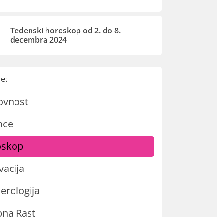
Tedenski horoskop od 2. do 8.
decembra 2024
e:
ovnost
nce
oskop
vacija
rologija
na Rast