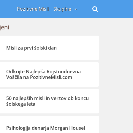
Pozitivne Misli
Skupine
jeni
Misli za prvi šolski dan
Odkrijte Najlepša Rojstnodnevna
Voščila na PozitivneMisli.com
50 najlepših misli in verzov ob koncu
šolskega leta
Psihologija denarja Morgan Housel