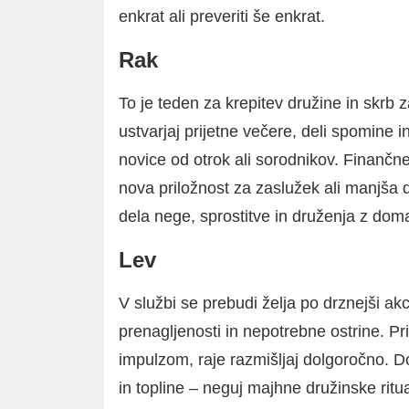
enkrat ali preveriti še enkrat.
Rak
To je teden za krepitev družine in skr
ustvarjaj prijetne večere, deli spomine i
novice od otrok ali sorodnikov. Finančn
nova priložnost za zaslužek ali manjša 
dela nege, sprostitve in druženja z dom
Lev
V službi se prebudi želja po drznejši akci
prenagljenosti in nepotrebne ostrine. Pri
impulzom, raje razmišljaj dolgoročno. D
in topline – neguj majhne družinske ritu