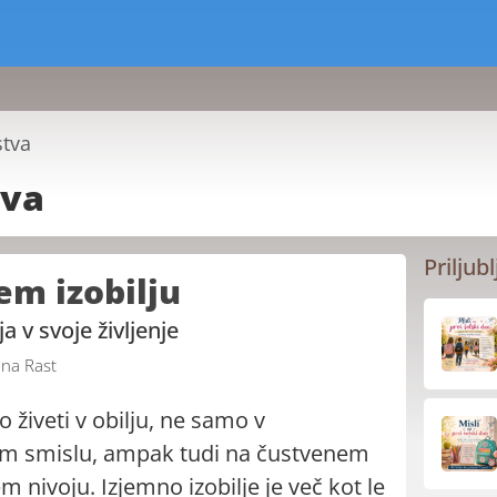
stva
tva
Priljubl
em izobilju
a v svoje življenje
na Rast
mo živeti v obilju, ne samo v
m smislu, ampak tudi na čustvenem
 nivoju. Izjemno izobilje je več kot le