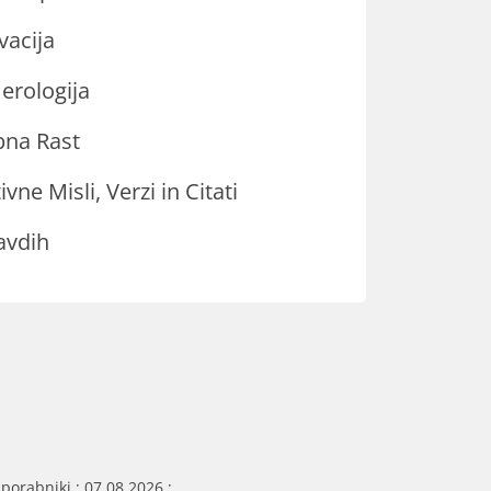
vacija
rologija
na Rast
ivne Misli, Verzi in Citati
avdih
porabniki : 07.08.2026 :.