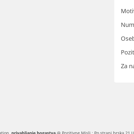
Moti
Nume
Oseb
Pozit
Za n
ation.
privabljanje bogastva
@ Pozitivne Misli : Po strani brska 21 U