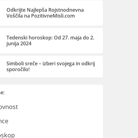
Odkrijte Najlepša Rojstnodnevna
Voščila na PozitivneMisli.com
Tedenski horoskop: Od 27. maja do 2.
junija 2024
Simboli sreče – izberi svojega in odkrij
sporočilo!
e:
ovnost
nce
oskop