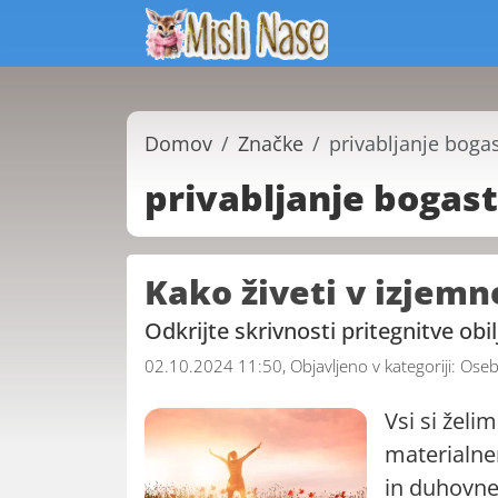
Domov
Značke
privabljanje boga
privabljanje bogas
Kako živeti v izjemn
Odkrijte skrivnosti pritegnitve obilj
02.10.2024 11:50, Objavljeno v kategoriji:
Oseb
Vsi si želi
materialne
in duhovnem