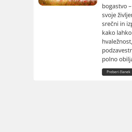
bogastvo –
svoje življ
srečni in i
kako lahko
hvaležnost,
podzavestni
polno obilj
Preberi članek