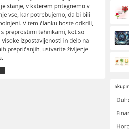
 je stanje, v katerem pritegnemo v
enje vse, kar potrebujemo, da bi bili
zpolnjeni. V tem članku boste odkrili,
 s preprostimi tehnikami, kot so
 visoke izpostavljenosti in delo na
h prepričanjih, ustvarite življenje
a.
Skupin
Duh
Fina
Hor