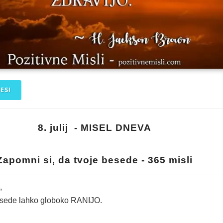
ESI
8. julij - MISEL DNEVA
Zapomni si, da tvoje besede - 365 misli
,
esede lahko globoko RANIJO.