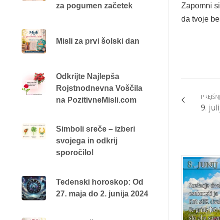
za pogumen začetek
Zapomni si
da tvoje b
Misli za prvi šolski dan
Odkrijte Najlepša
Rojstnodnevna Voščila
PREJŠN
na PozitivneMisli.com
9. ju
Simboli sreče – izberi
svojega in odkrij
sporočilo!
Tedenski horoskop: Od
27. maja do 2. junija 2024