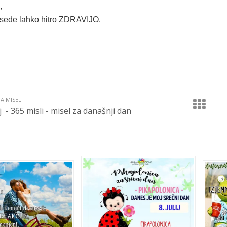
,
esede lahko hitro ZDRAVIJO.
JA MISEL
lij - 365 misli - misel za današnji dan