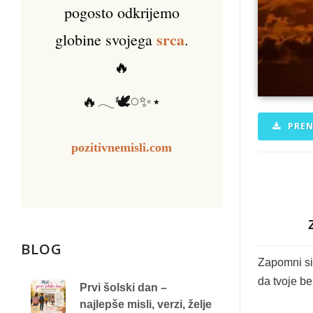
pogosto odkrijemo
srca
globine svojega
.
🔥
🔥𓂃🕊️𓏸✨⋆
PREN
pozitivnemisli.com
BLOG
Zapomni si
da tvoje b
Prvi šolski dan –
najlepše misli, verzi, želje