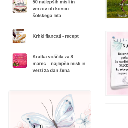
50 najlepših misli in
verzov ob koncu
šolskega leta
Krhki flancati - recept
Kratka voščila za 8.
marec – najlepše misli in
verzi za dan žena