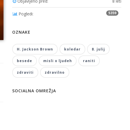
Objavljeno pred:
8 leti
5359
Pogledi:
OZNAKE
H. Jackson Brown
koledar
8. julij
besede
misli o ljudeh
raniti
zdraviti
zdravilno
SOCIALNA OMREŽJA