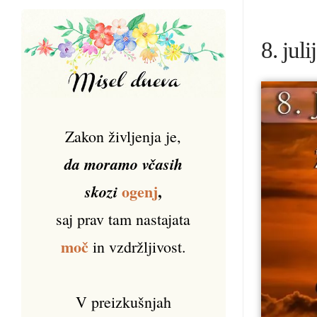
8. jul
Zakon življenja je,
da moramo včasih
ogenj
,
skozi
saj prav tam nastajata
moč
in vzdržljivost.
V preizkušnjah