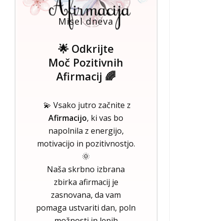
Misel dneva
🌟 Odkrijte
Moč Pozitivnih
Afirmacij 🌈
💫 Vsako jutro začnite z
Afirmacijo
, ki vas bo
napolnila z energijo,
motivacijo in pozitivnostjo.
🌞
Naša skrbno izbrana
zbirka afirmacij je
zasnovana, da vam
pomaga ustvariti dan, poln
možnosti in lepih