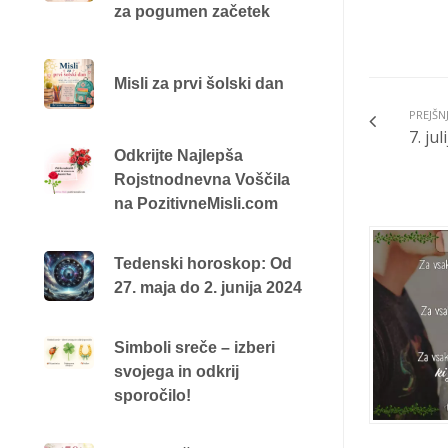
za pogumen začetek
Misli za prvi šolski dan
PREJŠN
7. ju
Odkrijte Najlepša
Rojstnodnevna Voščila
na PozitivneMisli.com
Tedenski horoskop: Od
27. maja do 2. junija 2024
Simboli sreče – izberi
svojega in odkrij
sporočilo!