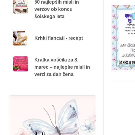
50 najlepših misli in
verzov ob koncu
šolskega leta
Krhki flancati - recept
Kratka voščila za 8.
marec – najlepše misli in
verzi za dan žena