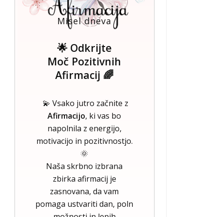
Misel dneva
🌟 Odkrijte
Moč Pozitivnih
Afirmacij 🌈
💫 Vsako jutro začnite z
Afirmacijo
, ki vas bo
napolnila z energijo,
motivacijo in pozitivnostjo.
🌞
Naša skrbno izbrana
zbirka afirmacij je
zasnovana, da vam
pomaga ustvariti dan, poln
možnosti in lepih