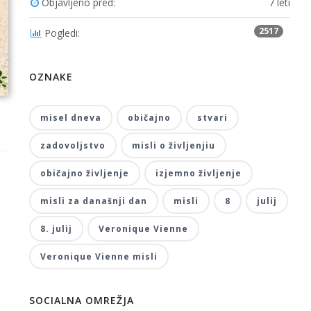
Objavljeno pred:
7 leti
2517
Pogledi:
OZNAKE
misel dneva
običajno
stvari
zadovoljstvo
misli o življenjiu
običajno življenje
izjemno življenje
misli za današnji dan
misli
8
julij
8. julij
Veronique Vienne
Veronique Vienne misli
SOCIALNA OMREŽJA