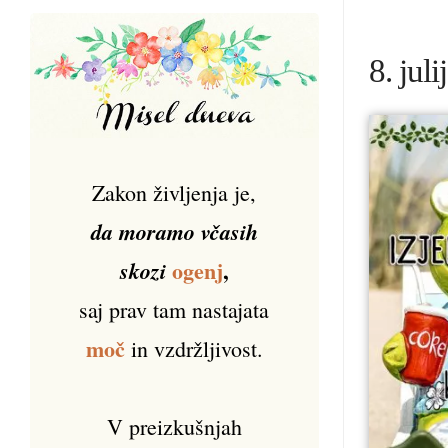
8. jul
Zakon življenja je,
da moramo včasih
ogenj
,
skozi
saj prav tam nastajata
moč
in vzdržljivost.
V preizkušnjah