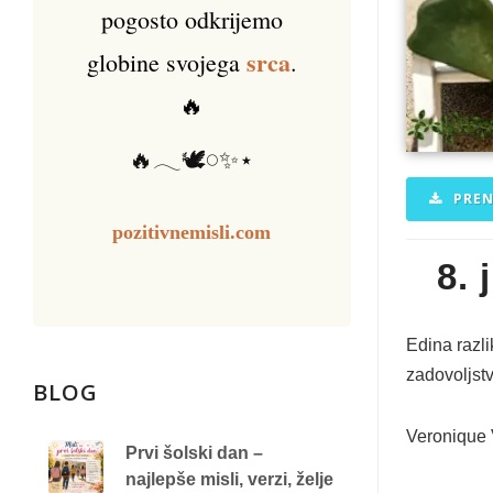
pogosto odkrijemo
srca
globine svojega
.
🔥
🔥𓂃🕊️𓏸✨⋆
PREN
pozitivnemisli.com
8. 
Edina razli
zadovoljstvo
BLOG
Veronique
Prvi šolski dan –
najlepše misli, verzi, želje