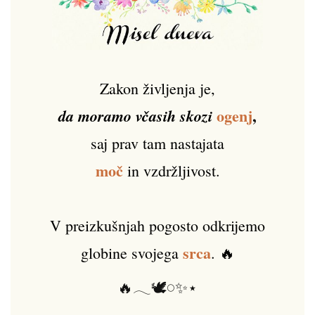
Zakon življenja je,
ogenj
,
da moramo včasih skozi
saj prav tam nastajata
moč
in vzdržljivost.
V preizkušnjah pogosto odkrijemo
srca
globine svojega
. 🔥
🔥𓂃🕊️𓏸✨⋆