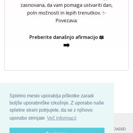
zasnovana, da vam pomaga ustvariti dan,
poln možnosti in lepih trenutkov. ✨
Povezava:
Preberite današnjo afirmacijo 📖
➡️
Spletno mesto uporablja piškotke zaradi
boljše uporabniške izkušnje. Z uporabo naše
spletne strani potrjujete, da se z njihovo
uporabo strinjate
Več informacij
COPYRIGHT © 2013 - 2026 BY
SKINBASE
. ALL ARTWORK ARE UPLOADED