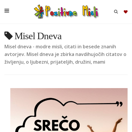
Misel Dneva
BRSKAJ
Misel dneva - modre misli, citati in besede znanih
SKUPINE
avtorjev. Misel dneva je zbirka navdihujočih citatov o
življenju, o ljubezni, prijateljih, družini, mami
MISLI
KOMPLETI