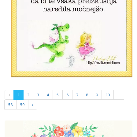
‹
1
2
3
4
5
6
7
8
9
10
...
58
59
›