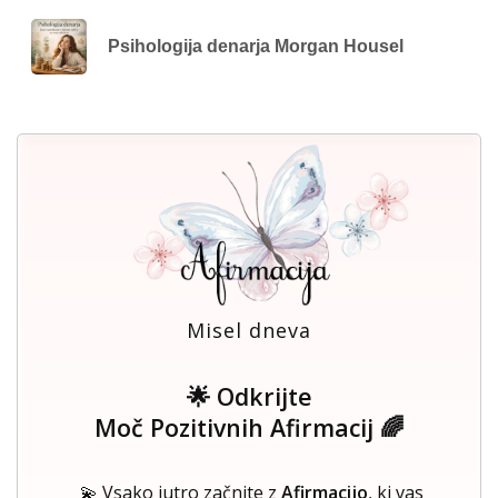
Psihologija denarja Morgan Housel
Misel dneva
🌟 Odkrijte
Moč Pozitivnih Afirmacij 🌈
💫 Vsako jutro začnite z
Afirmacijo
, ki vas