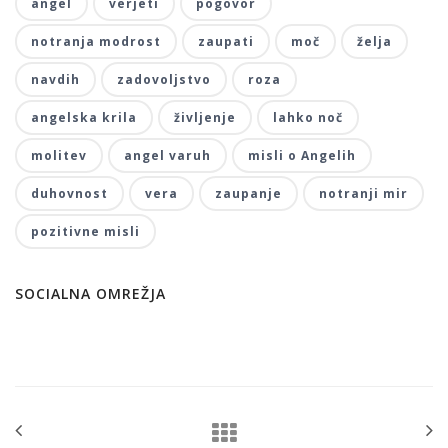
angel
verjeti
pogovor
notranja modrost
zaupati
moč
želja
navdih
zadovoljstvo
roza
angelska krila
življenje
lahko noč
molitev
angel varuh
misli o Angelih
duhovnost
vera
zaupanje
notranji mir
pozitivne misli
SOCIALNA OMREŽJA