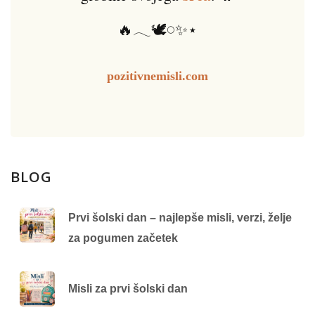
🔥𓂃🕊️𓏸✨⋆
pozitivnemisli.com
BLOG
Prvi šolski dan – najlepše misli, verzi, želje
za pogumen začetek
Misli za prvi šolski dan