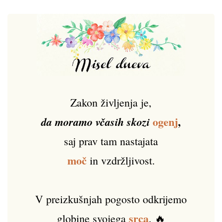
Zakon življenja je,
ogenj
,
da moramo včasih skozi
saj prav tam nastajata
moč
in vzdržljivost.
V preizkušnjah pogosto odkrijemo
srca
globine svojega
. 🔥