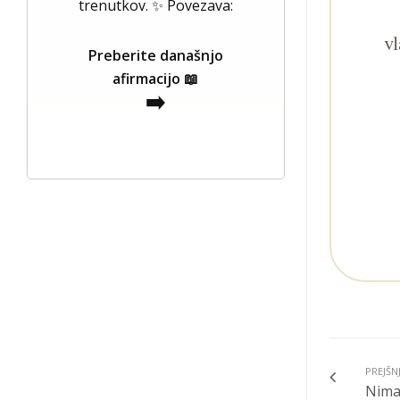
trenutkov. ✨ Povezava:
vl
Preberite današnjo
afirmacijo 📖
➡️
PREJŠN
Nima