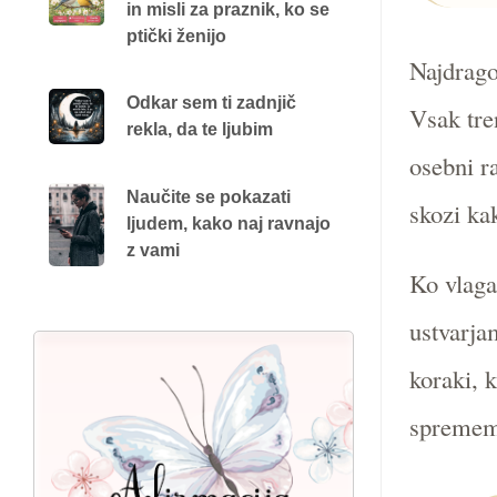
in misli za praznik, ko se
ptički ženijo
Najdrago
Odkar sem ti zadnjič
Vsak tre
rekla, da te ljubim
osebni r
Naučite se pokazati
skozi kak
ljudem, kako naj ravnajo
z vami
Ko vlaga
ustvarja
koraki, 
sprememb