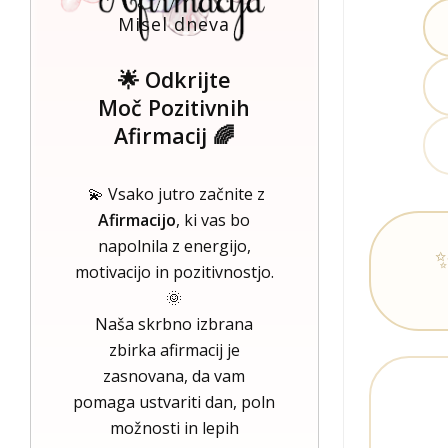
Misel dneva
🌟 Odkrijte
Moč Pozitivnih
Afirmacij 🌈
💫 Vsako jutro začnite z
Afirmacijo
, ki vas bo
napolnila z energijo,
motivacijo in pozitivnostjo.
🌞
Naša skrbno izbrana
zbirka afirmacij je
zasnovana, da vam
pomaga ustvariti dan, poln
možnosti in lepih