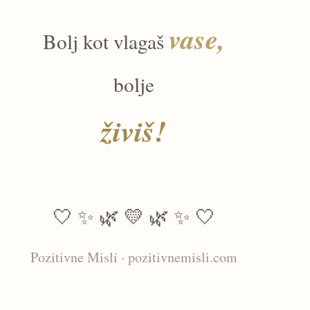
vase,
Bolj kot vlagaš
bolje
živiš!
🤍 ✨ 🌿 💛 🌿 ✨ 🤍
Pozitivne Misli · pozitivnemisli.com