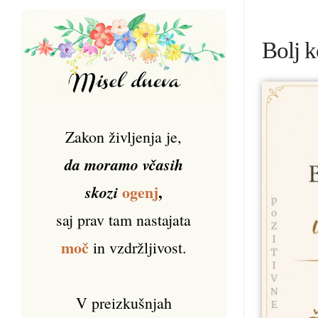
Bolj ko
Zakon življenja je,
da moramo včasih
ogenj
,
skozi
saj prav tam nastajata
moč
in vzdržljivost.
V preizkušnjah