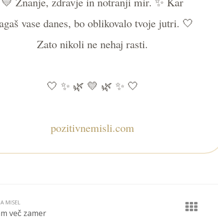
💛 Znanje, zdravje in notranji mir. ✨ Kar
agaš vase danes, bo oblikovalo tvoje jutri. 🤍
Zato nikoli ne nehaj rasti.
🤍 ✨ 🌿 💛 🌿 ✨ 🤍
pozitivnemisli.com
JA MISEL
m več zamer