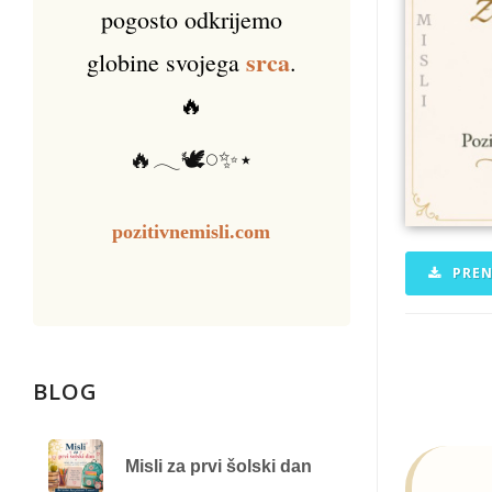
pogosto odkrijemo
srca
globine svojega
.
🔥
🔥𓂃🕊️𓏸✨⋆
pozitivnemisli.com
PREN
BLOG
Misli za prvi šolski dan