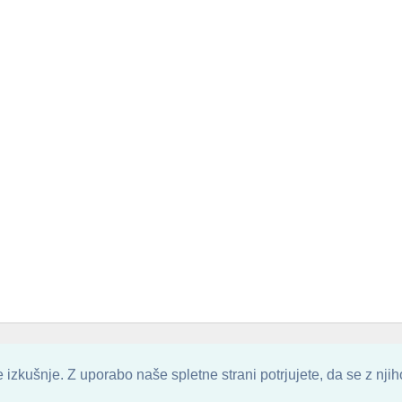
. ALL ARTWORK ARE UPLOADED AND COPYRIGHTED TO ITS AUTHOR.
POZITIVN
izkušnje. Z uporabo naše spletne strani potrjujete, da se z nji