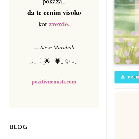
pokazal,
da te cenim visoko
zvezde.
kot
— Steve Maraboli
𓂃 ࣪˖ ִֶָ🌟𓈒 💗𓈒 ✨𓂃
PREN
pozitivnemisli.com
BLOG