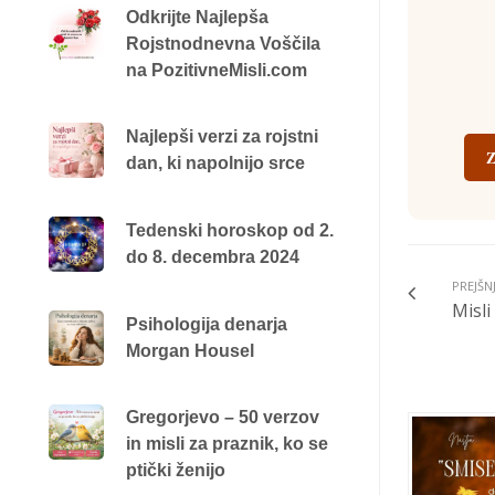
Odkrijte Najlepša
Rojstnodnevna Voščila
na PozitivneMisli.com
Najlepši verzi za rojstni
Z
dan, ki napolnijo srce
Tedenski horoskop od 2.
do 8. decembra 2024
PREJŠN
Misli
Psihologija denarja
Morgan Housel
Gregorjevo – 50 verzov
in misli za praznik, ko se
ptički ženijo