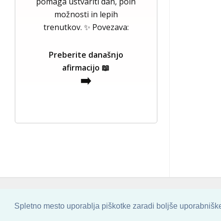
pomaga ustvariti dan, poln
možnosti in lepih
trenutkov. ✨ Povezava:
Preberite današnjo
afirmacijo 📖
➡️
COPYRIGHT © 2013 - 2026 BY
SKINBASE
Spletno mesto uporablja piškotke zaradi boljše uporabniške 