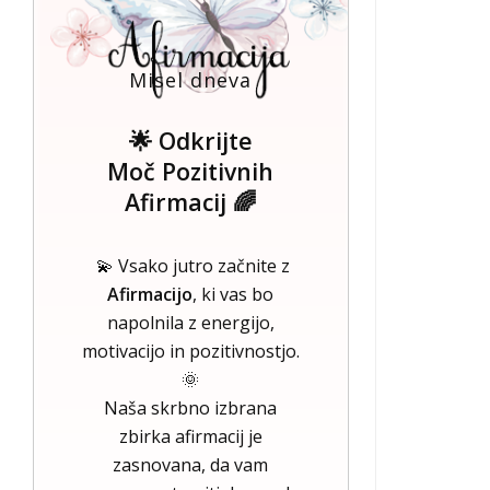
Misel dneva
🌟 Odkrijte
Moč Pozitivnih
Afirmacij 🌈
💫 Vsako jutro začnite z
Afirmacijo
, ki vas bo
napolnila z energijo,
motivacijo in pozitivnostjo.
🌞
Naša skrbno izbrana
zbirka afirmacij je
zasnovana, da vam