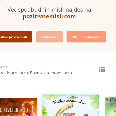
Več spodbudnih misli najdeš na
pozitivnemisli.com
akon privlačnosti
Duhovnost
Misli o hvaležnosti
JA MISEL
 za dobro jutro: Pozdravite novo jutro