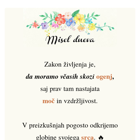
Zakon življenja je,
ogenj
,
da moramo včasih skozi
saj prav tam nastajata
moč
in vzdržljivost.
V preizkušnjah pogosto odkrijemo
srca
globine svojega
. 🔥