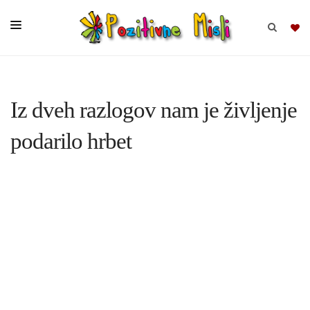
BRSKAJ
Iz dveh razlogov nam je življenje
SKUPINE
podarilo hrbet
MISLI
KOMPLETI