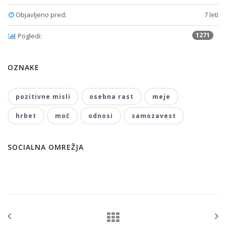
Objavljeno pred:
7 leti
1271
Pogledi:
OZNAKE
pozitivne misli
osebna rast
meje
hrbet
moč
odnosi
samozavest
SOCIALNA OMREŽJA