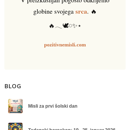
srca
globine svojega
. 🔥
🔥𓂃🕊️𓏸✨⋆
pozitivnemisli.com
BLOG
Misli za prvi šolski dan