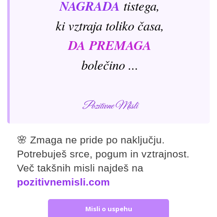
NAGRADA
tistega,
ki vztraja toliko časa,
DA PREMAGA
bolečino ...
Pozitivne Misli
🌸 Zmaga ne pride po naključju.
Potrebuješ srce, pogum in vztrajnost.
Več takšnih misli najdeš na
pozitivnemisli.com
Misli o uspehu