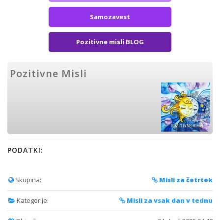
Samozavest
Pozitivne misli BLOG
Pozitivne Misli
PODATKI:
Skupina:
Misli za četrtek
Kategorije:
Misli za vsak dan v tednu