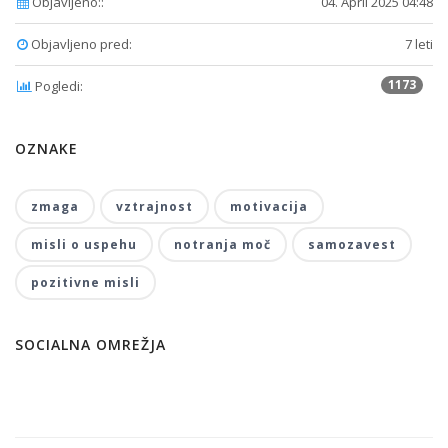
Objavljeno::
04. April 2025 04:48
Objavljeno pred:
7 leti
1173
Pogledi:
OZNAKE
zmaga
vztrajnost
motivacija
misli o uspehu
notranja moč
samozavest
pozitivne misli
SOCIALNA OMREŽJA