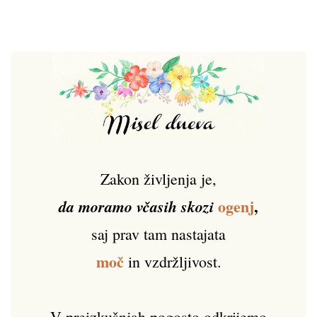
Zakon življenja je,
ogenj
,
da moramo včasih skozi
saj prav tam nastajata
moč
in vzdržljivost.
V preizkušnjah pogosto odkrijemo