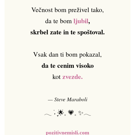
Večnost bom preživel tako,
ljubil
,
da te bom
skrbel zate in te spoštoval.
Vsak dan ti bom pokazal,
da te cenim visoko
zvezde.
kot
— Steve Maraboli
𓂃 ࣪˖ ִֶָ🌟𓈒 💗𓈒 ✨𓂃
pozitivnemisli.com