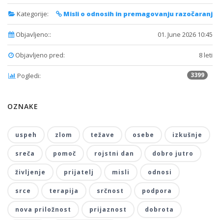
Kategorije:
Misli o odnosih in premagovanju razočaranj
Objavljeno::
01. June 2026 10:45
Objavljeno pred:
8 leti
3399
Pogledi:
OZNAKE
uspeh
zlom
težave
osebe
izkušnje
sreča
pomoč
rojstni dan
dobro jutro
življenje
prijatelj
misli
odnosi
srce
terapija
srčnost
podpora
nova priložnost
prijaznost
dobrota