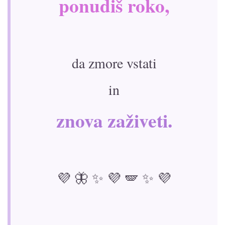
ponudiš roko,
da zmore vstati
in
znova zaživeti.
💜 🦋 ✨ 💜 🪽 ✨ 💜