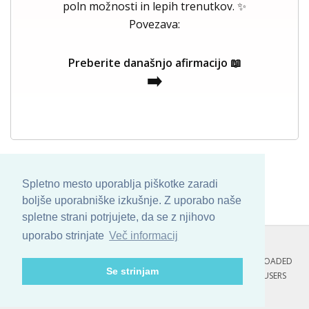
poln možnosti in lepih trenutkov. ✨
Povezava:
Preberite današnjo afirmacijo 📖
➡️
Spletno mesto uporablja piškotke zaradi
boljše uporabniške izkušnje. Z uporabo naše
spletne strani potrjujete, da se z njihovo
uporabo strinjate
Več informacij
COPYRIGHT © 2013 - 2026 BY
SKINBASE
. ALL ARTWORK ARE UPLOADED
Se strinjam
AND COPYRIGHTED TO ITS AUTHOR.
POZITIVNE MISLI : 108 USERS
ONLINE RIGHT NOW.