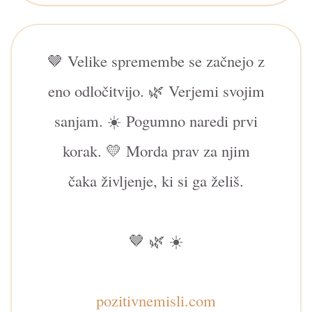
🤎 Velike spremembe se začnejo z
eno odločitvijo. 🌿 Verjemi svojim
sanjam. ☀️ Pogumno naredi prvi
korak. 💛 Morda prav za njim
čaka življenje, ki si ga želiš.
🤎 🌿 ☀️
pozitivnemisli.com