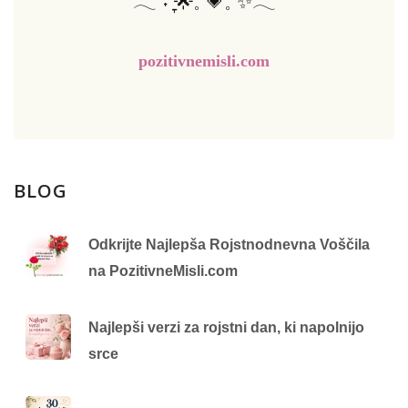
𓂃 ࣪˖ ִֶָ🌟𓈒 💗𓈒 ✨𓂃
pozitivnemisli.com
BLOG
Odkrijte Najlepša Rojstnodnevna Voščila
na PozitivneMisli.com
Najlepši verzi za rojstni dan, ki napolnijo
srce