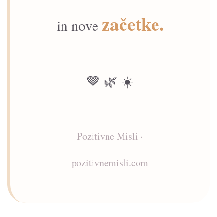
začetke.
in nove
🤎 🌿 ☀️
Pozitivne Misli ·
pozitivnemisli.com