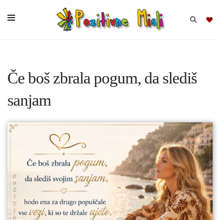
BRSKAJ
Če boš zbrala pogum, da slediš
SKUPINE
sanjam
MISLI
KOMPLETI