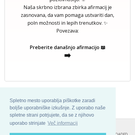
Naša skrbno izbrana zbirka afirmacij je
zasnovana, da vam pomaga ustvariti dan,
poln možnosti in lepih trenutkov. ✨
Povezava:
Preberite današnjo afirmacijo 📖
➡️
Spletno mesto uporablja piškotke zaradi
boljše uporabniške izkušnje. Z uporabo naše
spletne strani potrjujete, da se z njihovo
uporabo strinjate
Več informacij
COPYRIGHT © 2013 - 2026 BY
SKINBASE
. ALL ARTWORK ARE UPLOADED