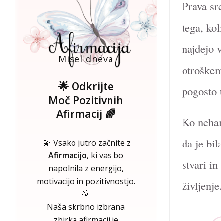
Prava sr
tega, ko
najdejo 
Misel dneva
otroškem
🌟 Odkrijte
pogosto 
Moč Pozitivnih
Afirmacij 🌈
Ko neham
da je bil
💫 Vsako jutro začnite z
Afirmacijo
, ki vas bo
stvari in
napolnila z energijo,
motivacijo in pozitivnostjo.
življenje
🌞
Naša skrbno izbrana
zbirka afirmacij je