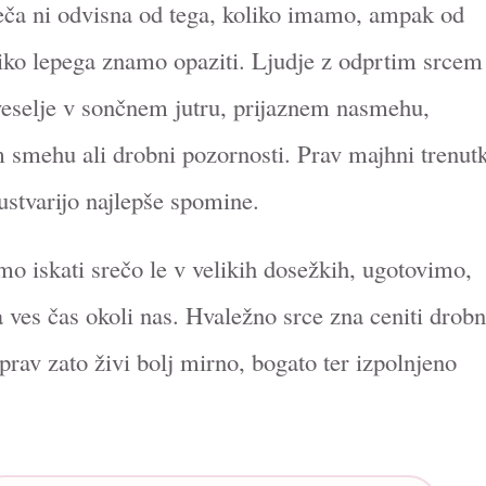
eča ni odvisna od tega, koliko imamo, ampak od
liko lepega znamo opaziti. Ljudje z odprtim srcem
veselje v sončnem jutru, prijaznem nasmehu,
 smehu ali drobni pozornosti. Prav majhni trenutk
ustvarijo najlepše spomine.
o iskati srečo le v velikih dosežkih, ugotovimo,
a ves čas okoli nas. Hvaležno srce zna ceniti drob
 prav zato živi bolj mirno, bogato ter izpolnjeno
.