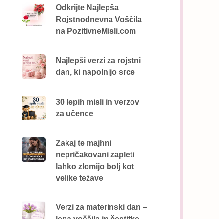
Odkrijte Najlepša
Rojstnodnevna Voščila
na PozitivneMisli.com
Najlepši verzi za rojstni
dan, ki napolnijo srce
30 lepih misli in verzov
za učence
Zakaj te majhni
nepričakovani zapleti
lahko zlomijo bolj kot
velike težave
Verzi za materinski dan –
lepa voščila in čestitke