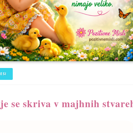
ESI
je se skriva v majhnih stvare