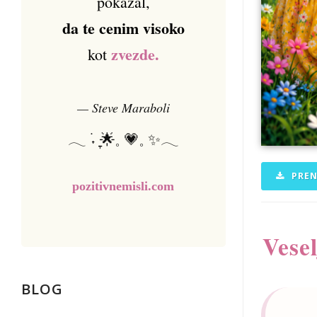
pokazal,
da te cenim visoko
zvezde.
kot
— Steve Maraboli
𓂃 ࣪˖ ִֶָ🌟𓈒 💗𓈒 ✨𓂃
PREN
pozitivnemisli.com
Vesel
BLOG