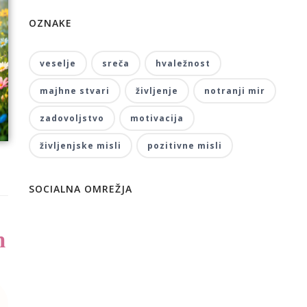
OZNAKE
veselje
sreča
hvaležnost
majhne stvari
življenje
notranji mir
zadovoljstvo
motivacija
življenjske misli
pozitivne misli
SOCIALNA OMREŽJA
h